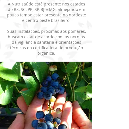
A Nutrisaúde está presente nos estados
do RS, SC, PR, SP, RJ e MG, almejando em
pouco tempo estar presente no nordeste
e centro-oeste brasileiro.
Suas instalações, próximas aos pomares,
buscam estar de acordo com as normas
da vigilância sanitária e orientações
técnicas da certificadora de produção
orgânica.